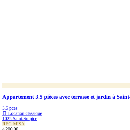
Appartement 3.5 pièces avec terrasse et jardin à Saint
3.5 pces
📑 Location classique
1025 Saint-Sulpice
REG.MISA
4'200.00