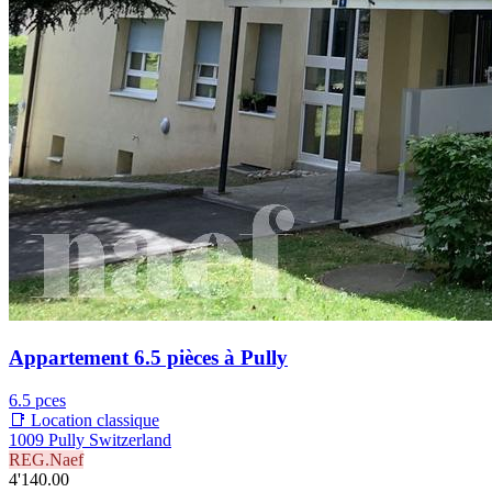
Appartement 6.5 pièces à Pully
6.5 pces
📑 Location classique
1009 Pully Switzerland
REG.Naef
4'140.00