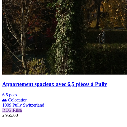
Appartement spacieux avec 6,5 pièces à Pully
6.5 pces
👥 Colocation
1009 Pully Switzerland
REG.Rilsa
2'955.00