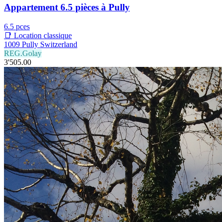
Appartement 6.5 pièces à Pully
6.5 pces
📑 Location classique
1009 Pully Switzerland
REG.Golay
3'505.00