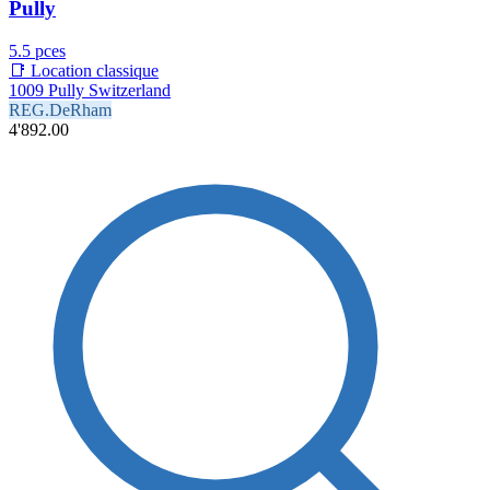
Pully
5.5 pces
📑 Location classique
1009 Pully Switzerland
REG.DeRham
4'892.00