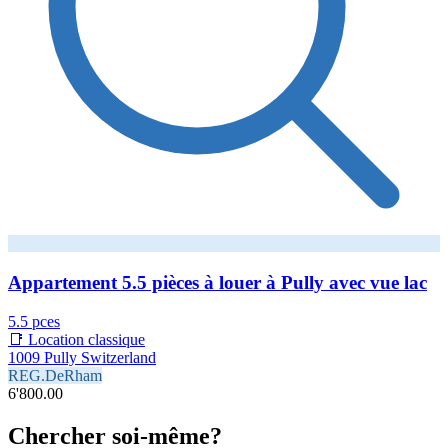
Appartement 5.5 pièces à louer à Pully avec vue lac
5.5 pces
📑 Location classique
1009 Pully Switzerland
REG.DeRham
6'800.00
Chercher soi-même?