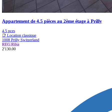
Appartement de 4.5 pièces au 2ème étage à Prilly
4.5 pces
📑 Location classique
1008 Prilly Switzerland
REG.Rilsa
2'130.00