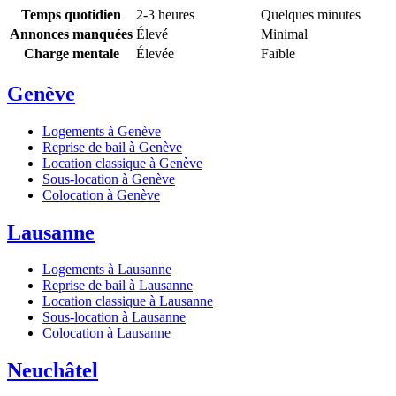
Temps quotidien
2-3 heures
Quelques minutes
Annonces manquées
Élevé
Minimal
Charge mentale
Élevée
Faible
Genève
Logements à Genève
Reprise de bail à Genève
Location classique à Genève
Sous-location à Genève
Colocation à Genève
Lausanne
Logements à Lausanne
Reprise de bail à Lausanne
Location classique à Lausanne
Sous-location à Lausanne
Colocation à Lausanne
Neuchâtel