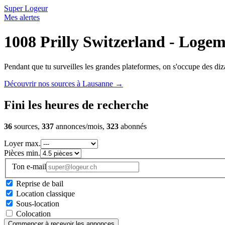
Super Logeur
Mes alertes
1008 Prilly Switzerland - Logem
Pendant que tu surveilles les grandes plateformes, on s'occupe des diza
Découvrir nos sources à Lausanne
→
Fini les heures de recherche
36
sources,
337
annonces/mois,
323
abonnés
Loyer max.
Pièces min.
Ton e-mail
Reprise de bail
Location classique
Sous-location
Colocation
Commencer à recevoir les annonces