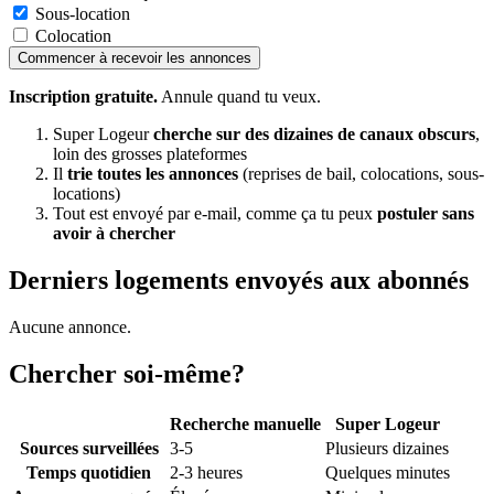
Sous-location
Colocation
Commencer à recevoir les annonces
Inscription gratuite.
Annule quand tu veux.
Super Logeur
cherche sur des dizaines de canaux obscurs
,
loin des grosses plateformes
Il
trie toutes les annonces
(reprises de bail, colocations, sous-
locations)
Tout est envoyé par e-mail, comme ça tu peux
postuler sans
avoir à chercher
Derniers logements envoyés aux abonnés
Aucune annonce.
Chercher soi-même?
Recherche manuelle
Super Logeur
Sources surveillées
3-5
Plusieurs dizaines
Temps quotidien
2-3 heures
Quelques minutes