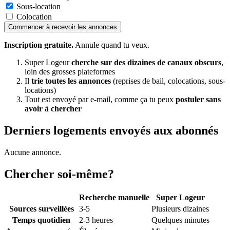
Sous-location
Colocation
Commencer à recevoir les annonces
Inscription gratuite.
Annule quand tu veux.
Super Logeur
cherche sur des dizaines de canaux obscurs
,
loin des grosses plateformes
Il
trie toutes les annonces
(reprises de bail, colocations, sous-
locations)
Tout est envoyé par e-mail, comme ça tu peux
postuler sans
avoir à chercher
Derniers logements envoyés aux abonnés
Aucune annonce.
Chercher soi-même?
Recherche manuelle
Super Logeur
Sources surveillées
3-5
Plusieurs dizaines
Temps quotidien
2-3 heures
Quelques minutes