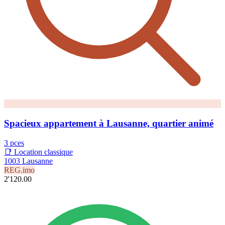
Spacieux appartement à Lausanne, quartier animé
3 pces
📑 Location classique
1003 Lausanne
REG.imo
2'120.00