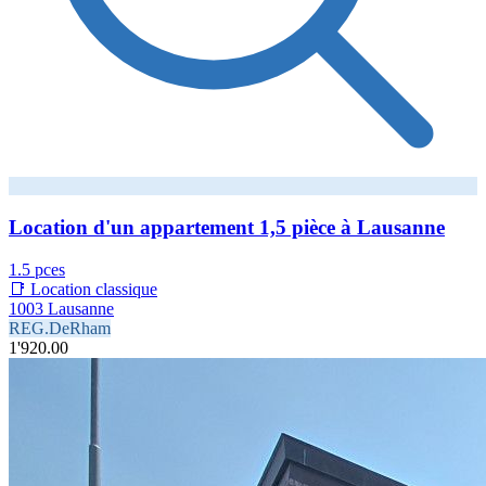
Location d'un appartement 1,5 pièce à Lausanne
1.5 pces
📑 Location classique
1003 Lausanne
REG.DeRham
1'920.00