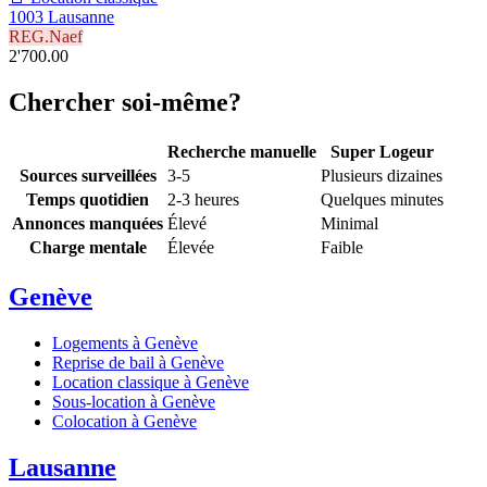
1003 Lausanne
REG.Naef
2'700.00
Chercher soi-même?
Recherche manuelle
Super Logeur
Sources surveillées
3-5
Plusieurs dizaines
Temps quotidien
2-3 heures
Quelques minutes
Annonces manquées
Élevé
Minimal
Charge mentale
Élevée
Faible
Genève
Logements à Genève
Reprise de bail à Genève
Location classique à Genève
Sous-location à Genève
Colocation à Genève
Lausanne