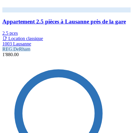
Appartement 2.5 pièces à Lausanne près de la gare
2.5 pces
📑 Location classique
1003 Lausanne
REG.DeRham
1'880.00