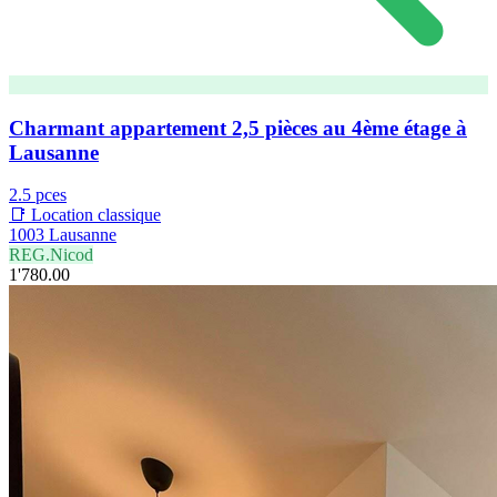
Charmant appartement 2,5 pièces au 4ème étage à
Lausanne
2.5 pces
📑 Location classique
1003 Lausanne
REG.Nicod
1'780.00