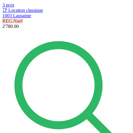
3 pces
📑 Location classique
1003 Lausanne
REG.Naef
2'780.00