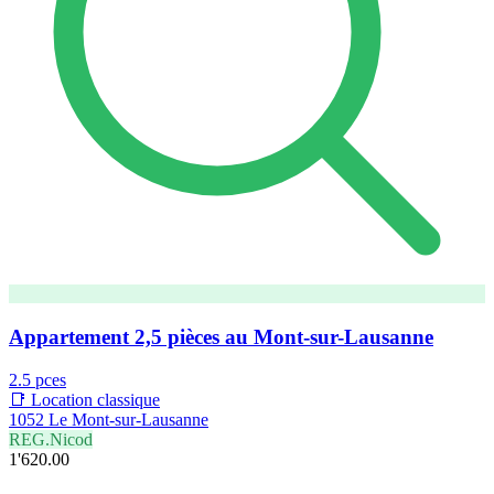
Appartement 2,5 pièces au Mont-sur-Lausanne
2.5 pces
📑 Location classique
1052 Le Mont-sur-Lausanne
REG.Nicod
1'620.00