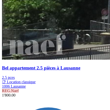
Bel appartement 2.5 pièces à Lausanne
2.5 pces
📑 Location classique
1006 Lausanne
REG.Naef
1'800.00