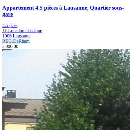
Appartement 4.5 pièces à Lausanne, Quartier sous-
gare
4.5 pces
📑 Location classique
1006 Lausanne
REG.DeRham
3'000.00