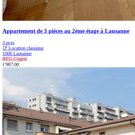
Appartement de 3 pièces au 2ème étage à Lausanne
3 pces
📑 Location classique
1006 Lausanne
REG.Cogest
1'987.00