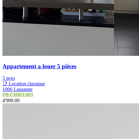
Appartement a louer 5 pièces
5 pces
📑 Location classique
1006 Lausanne
FB.CHRO.003
4'900.00