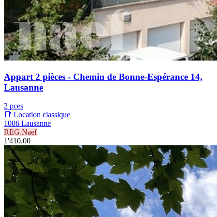
Appart 2 pièces - Chemin de Bonne-Espérance 14,
Lausanne
2 pces
📑 Location classique
1006 Lausanne
REG.Naef
1'410.00