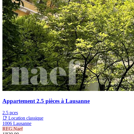
Appartement 2.5 pièces à Lausanne
2.5 pces
📑 Location classique
1006 Lausanne
REG.Naef