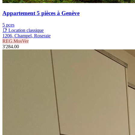
Appartement 5 pièces à Genève
5 pces
📑 Location classique
1206, Champel, Roseraie
REG.MosVer
3'284.00