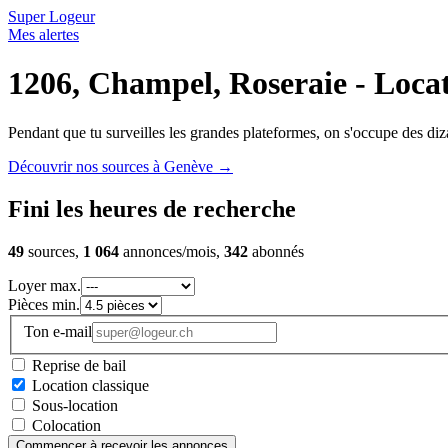
Super Logeur
Mes alertes
1206, Champel, Roseraie - Locati
Pendant que tu surveilles les grandes plateformes, on s'occupe des diza
Découvrir nos sources à Genève
→
Fini les heures de recherche
49
sources,
1 064
annonces/mois,
342
abonnés
Loyer max.
Pièces min.
Ton e-mail
Reprise de bail
Location classique
Sous-location
Colocation
Commencer à recevoir les annonces