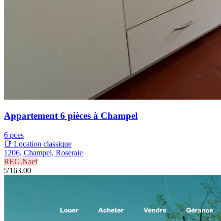
Appartement 6 pièces à Champel
6 pces
📑 Location classique
1206, Champel, Roseraie
REG.Naef
5'163.00