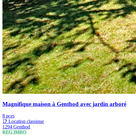
Magnifique maison à Genthod avec jardin arboré
8 pces
📑 Location classique
1294 Genthod
REG.IMRO