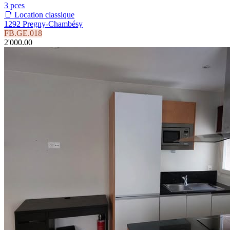
3 pces
📑 Location classique
1292 Pregny-Chambésy
FB.GE.018
2'000.00