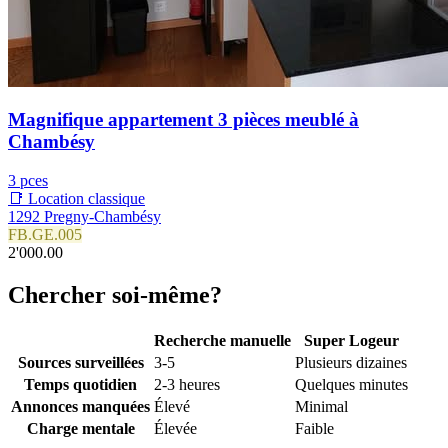
Magnifique appartement 3 pièces meublé à
Chambésy
3 pces
📑 Location classique
1292 Pregny-Chambésy
FB.GE.005
2'000.00
Chercher soi-même?
Recherche manuelle
Super Logeur
Sources surveillées
3-5
Plusieurs dizaines
Temps quotidien
2-3 heures
Quelques minutes
Annonces manquées
Élevé
Minimal
Charge mentale
Élevée
Faible