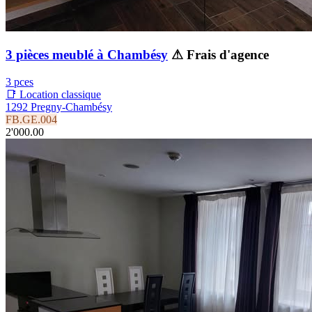
3 pièces meublé à Chambésy
⚠ Frais d'agence
3 pces
📑 Location classique
1292 Pregny-Chambésy
FB.GE.004
2'000.00