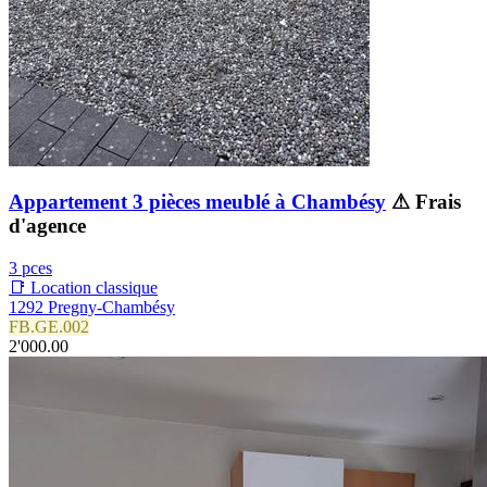
Appartement 3 pièces meublé à Chambésy
⚠ Frais
d'agence
3 pces
📑 Location classique
1292 Pregny-Chambésy
FB.GE.002
2'000.00