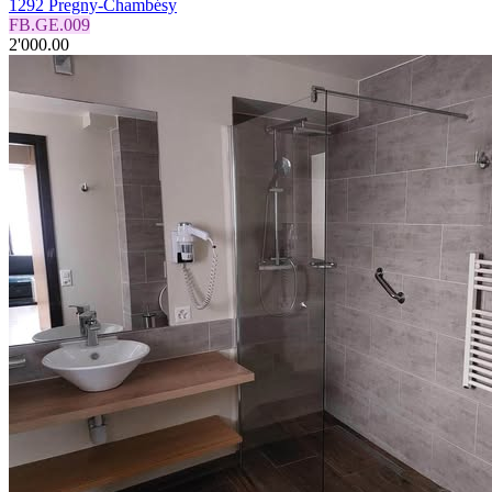
1292 Pregny-Chambésy
FB.GE.009
2'000.00