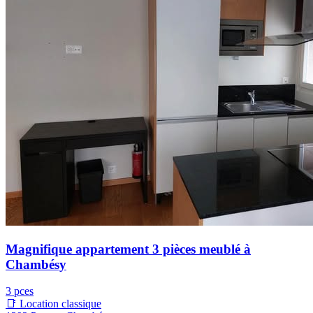
Magnifique appartement 3 pièces meublé à
Chambésy
3 pces
📑 Location classique