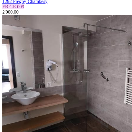
1292 Pregny-Chambésy
FB.GE.009
2'000.00