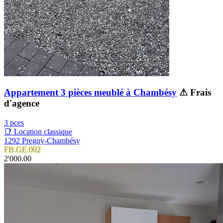
Appartement 3 pièces meublé à Chambésy
⚠ Frais
d'agence
3 pces
📑 Location classique
1292 Pregny-Chambésy
FB.GE.002
2'000.00