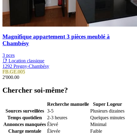
Magnifique appartement 3 pièces meublé à
Chambésy
3 pces
📑 Location classique
1292 Pregny-Chambésy
FB.GE.005
2'000.00
Chercher soi-même?
Recherche manuelle
Super Logeur
Sources surveillées
3-5
Plusieurs dizaines
Temps quotidien
2-3 heures
Quelques minutes
Annonces manquées
Élevé
Minimal
Charge mentale
Élevée
Faible