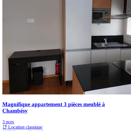
Magnifique appartement 3 pièces meublé à
Chambésy
3 pces
📑 Location classique