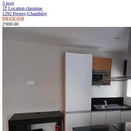
3 pces
📑 Location classique
1292 Pregny-Chambésy
FB.GE.018
2'000.00