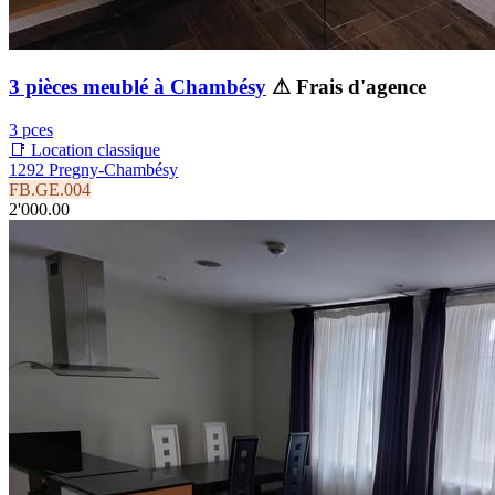
3 pièces meublé à Chambésy
⚠ Frais d'agence
3 pces
📑 Location classique
1292 Pregny-Chambésy
FB.GE.004
2'000.00