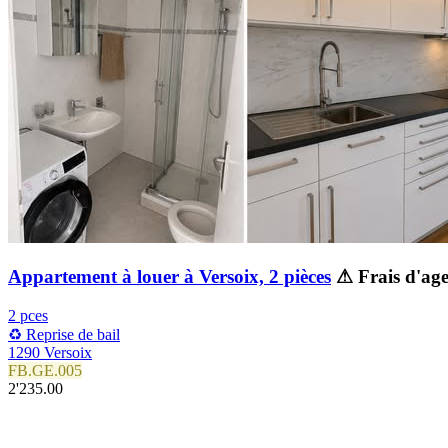
Appartement à louer à Versoix, 2 pièces
⚠ Frais d'ag
2 pces
♻️ Reprise de bail
1290 Versoix
FB.GE.005
2'235.00