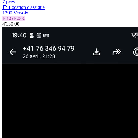
7 pces
📑 Location classique
1290 Versoix
FB.GE.006
4'130.00