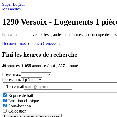
Super Logeur
Mes alertes
1290 Versoix - Logements 1 pièc
Pendant que tu surveilles les grandes plateformes, on s'occupe des diza
Découvrir nos sources à Genève
→
Fini les heures de recherche
49
sources,
1 055
annonces/mois,
327
abonnés
Loyer max.
Pièces min.
Ton e-mail
Reprise de bail
Location classique
Sous-location
Colocation
Commencer à recevoir les annonces