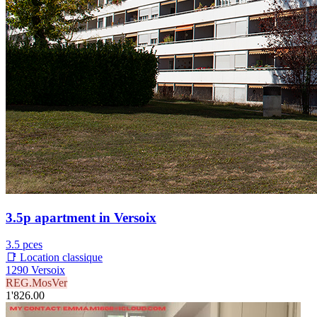
3.5p apartment in Versoix
3.5 pces
📑 Location classique
1290 Versoix
REG.MosVer
1'826.00