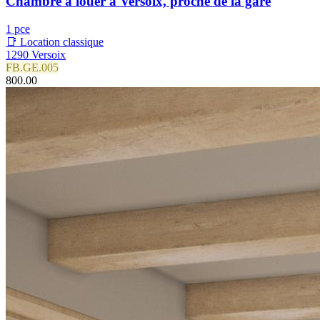
Chambre à louer à Versoix, proche de la gare
1 pce
📑 Location classique
1290 Versoix
FB.GE.005
800.00