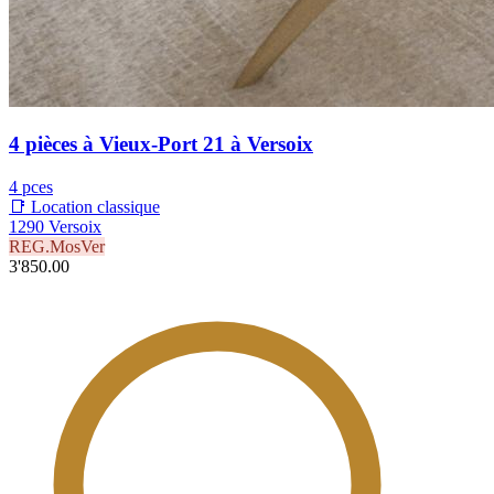
4 pièces à Vieux-Port 21 à Versoix
4 pces
📑 Location classique
1290 Versoix
REG.MosVer
3'850.00