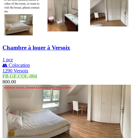
Chambre à louer à Versoix
1 pce
👥 Colocation
1290 Versoix
FB.GE.COL-004
800.00