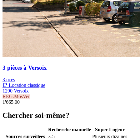
3 pièces à Versoix
3 pces
📑 Location classique
1290 Versoix
REG.MosVer
1'665.00
Chercher soi-même?
Recherche manuelle
Super Logeur
Sources surveillées
3-5
Plusieurs dizaines