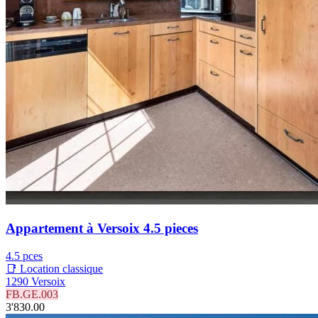
Appartement à Versoix 4.5 pieces
4.5 pces
📑 Location classique
1290 Versoix
FB.GE.003
3'830.00