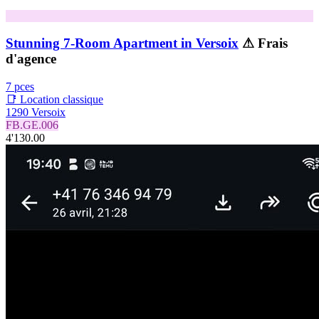
Stunning 7-Room Apartment in Versoix
⚠ Frais
d'agence
7 pces
📑 Location classique
1290 Versoix
FB.GE.006
4'130.00