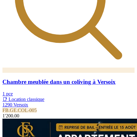
Chambre meublée dans un coliving à Versoix
1 pce
📑 Location classique
1290 Versoix
FB.GE.COL-005
1'200.00