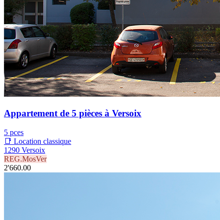
Appartement de 5 pièces à Versoix
5 pces
📑 Location classique
1290 Versoix
REG.MosVer
2'660.00