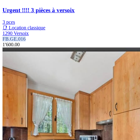
Urgent !!!! 3 pièces à versoix
3 pces
📑 Location classique
1290 Versoix
FB.GE.016
1'600.00