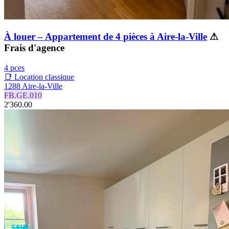
À louer – Appartement de 4 pièces à Aire-la-Ville
⚠
Frais d'agence
4 pces
📑 Location classique
1288 Aire-la-Ville
FB.GE.010
2'360.00