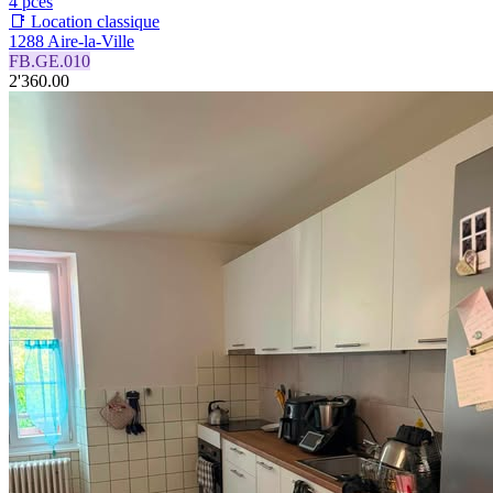
4 pces
📑 Location classique
1288 Aire-la-Ville
FB.GE.010
2'360.00