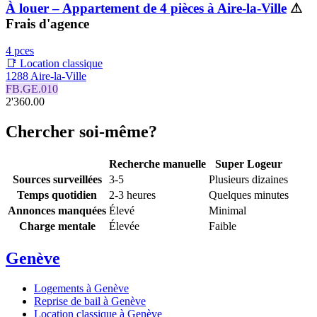
À louer – Appartement de 4 pièces à Aire-la-Ville
⚠
Frais d'agence
4 pces
📑 Location classique
1288 Aire-la-Ville
FB.GE.010
2'360.00
Chercher soi-même?
Recherche manuelle
Super Logeur
Sources surveillées
3-5
Plusieurs dizaines
Temps quotidien
2-3 heures
Quelques minutes
Annonces manquées
Élevé
Minimal
Charge mentale
Élevée
Faible
Genève
Logements à Genève
Reprise de bail à Genève
Location classique à Genève