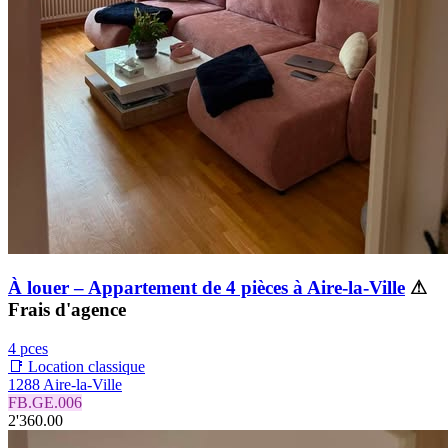
À louer – Appartement de 4 pièces à Aire-la-Ville
⚠
Frais d'agence
4 pces
📑 Location classique
1288 Aire-la-Ville
FB.GE.006
2'360.00