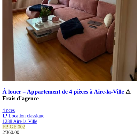
À louer – Appartement de 4 pièces à Aire-la-Ville
⚠
Frais d'agence
4 pces
📑 Location classique
1288 Aire-la-Ville
FB.GE.002
2'360.00