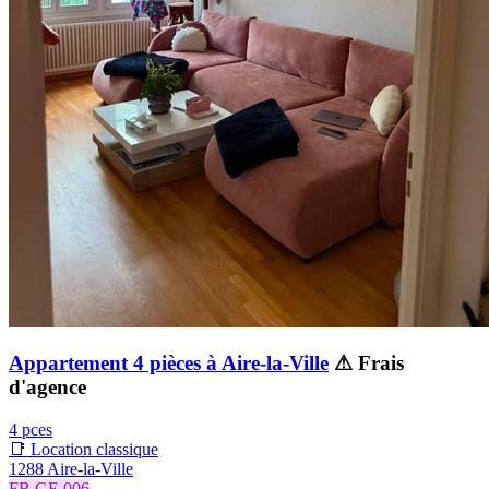
Appartement 4 pièces à Aire-la-Ville
⚠ Frais
d'agence
4 pces
📑 Location classique
1288 Aire-la-Ville
FB.GE.006