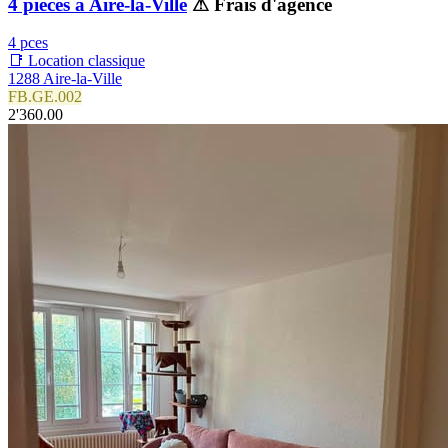
4 pièces à Aire-la-Ville
⚠ Frais d'agence
4 pces
📑 Location classique
1288 Aire-la-Ville
FB.GE.002
2'360.00