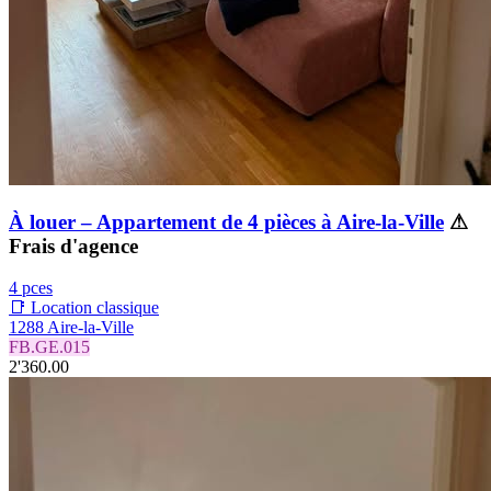
À louer – Appartement de 4 pièces à Aire-la-Ville
⚠
Frais d'agence
4 pces
📑 Location classique
1288 Aire-la-Ville
FB.GE.015
2'360.00