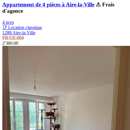
Appartement de 4 pièces à Aire-la-Ville
⚠ Frais
d'agence
4 pces
📑 Location classique
1288 Aire-la-Ville
FB.GE.004
2'360.00