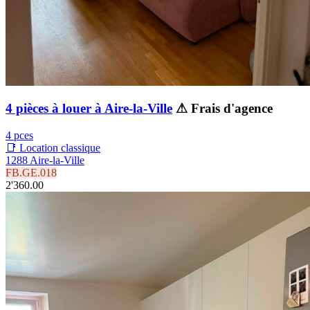
4 pièces à louer à Aire-la-Ville
⚠ Frais d'agence
4 pces
📑 Location classique
1288 Aire-la-Ville
FB.GE.018
2'360.00