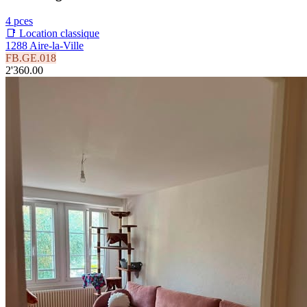
4 pces
📑 Location classique
1288 Aire-la-Ville
FB.GE.018
2'360.00