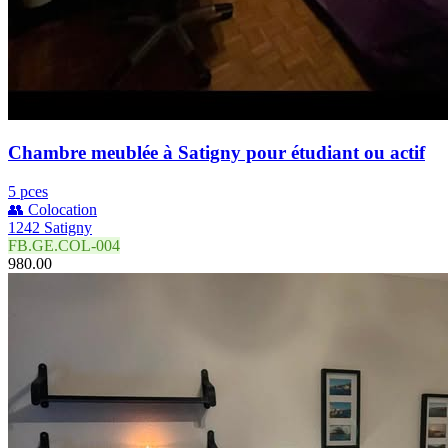
Chambre meublée à Satigny pour étudiant ou actif
5 pces
👥 Colocation
1242 Satigny
FB.GE.COL-004
980.00