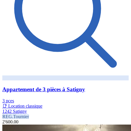
Appartement de 3 pièces à Satigny
3 pces
📑 Location classique
1242 Satigny
REG.Tournier
2'600.00