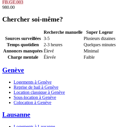
FB.GE.003
980.00
Chercher soi-même?
Recherche manuelle
Super Logeur
Sources surveillées
3-5
Plusieurs dizaines
Temps quotidien
2-3 heures
Quelques minutes
Annonces manquées
Élevé
Minimal
Charge mentale
Élevée
Faible
Genève
Logements à Genève
Reprise de bail à Genève
Location classique à Genève
Sous-location à Genève
Colocation à Genève
Lausanne
Logements à Lausanne