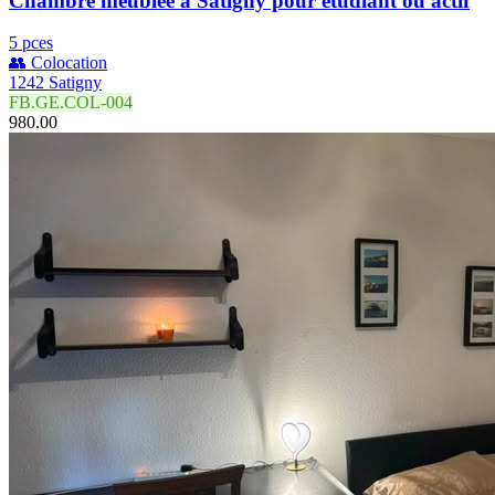
Chambre meublée à Satigny pour étudiant ou actif
5 pces
👥 Colocation
1242 Satigny
FB.GE.COL-004
980.00