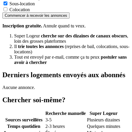
Sous-location
Colocation
Commencer à recevoir les annonces
Inscription gratuite.
Annule quand tu veux.
Super Logeur
cherche sur des dizaines de canaux obscurs
,
loin des grosses plateformes
Il
trie toutes les annonces
(reprises de bail, colocations, sous-
locations)
Tout est envoyé par e-mail, comme ça tu peux
postuler sans
avoir à chercher
Derniers logements envoyés aux abonnés
Aucune annonce.
Chercher soi-même?
Recherche manuelle
Super Logeur
Sources surveillées
3-5
Plusieurs dizaines
Temps quotidien
2-3 heures
Quelques minutes