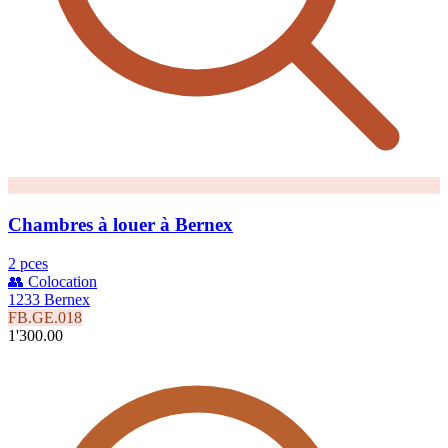
Chambres à louer à Bernex
2 pces
👥 Colocation
1233 Bernex
FB.GE.018
1'300.00