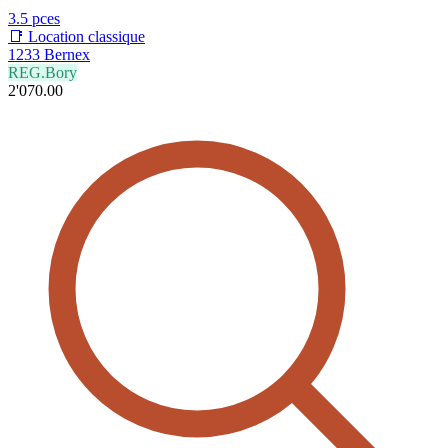
3.5 pces
📑 Location classique
1233 Bernex
REG.Bory
2'070.00