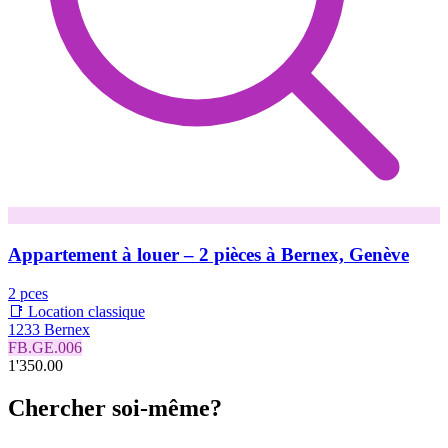
Appartement à louer – 2 pièces à Bernex, Genève
2 pces
📑 Location classique
1233 Bernex
FB.GE.006
1'350.00
Chercher soi-même?