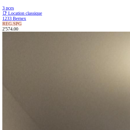
3 pces
📑 Location classique
1233 Bernex
REG.SPG
2'574.00