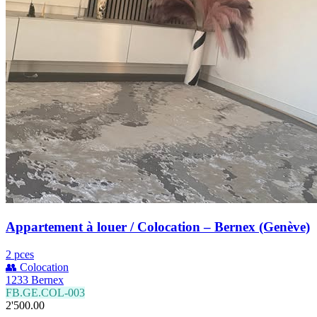
Appartement à louer / Colocation – Bernex (Genève)
2 pces
👥 Colocation
1233 Bernex
FB.GE.COL-003
2'500.00