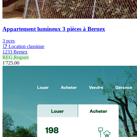
Appartement lumineux 3 pièces à Bernex
3 pces
📑 Location classique
1233 Bernex
REG.Regssrs
1'725.00