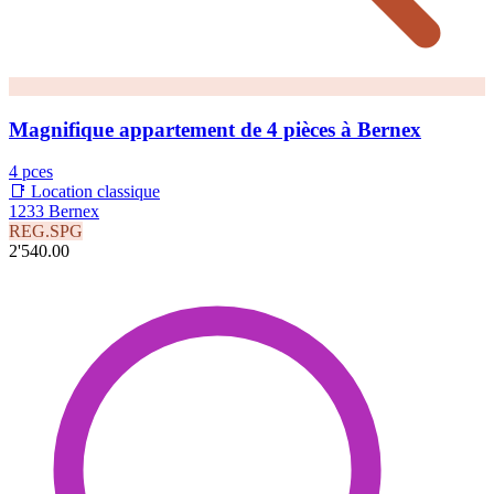
Magnifique appartement de 4 pièces à Bernex
4 pces
📑 Location classique
1233 Bernex
REG.SPG
2'540.00