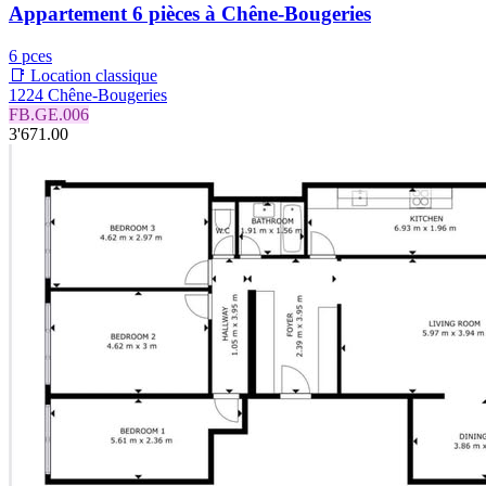
Appartement 6 pièces à Chêne-Bougeries
6 pces
📑 Location classique
1224 Chêne-Bougeries
FB.GE.006
3'671.00