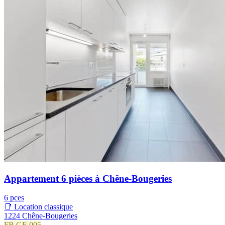
Appartement 6 pièces à Chêne-Bougeries
6 pces
📑 Location classique
1224 Chêne-Bougeries
FB.GE.005