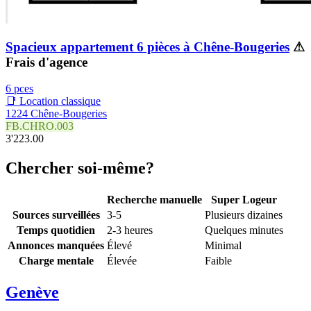
Spacieux appartement 6 pièces à Chêne-Bougeries
⚠
Frais d'agence
6 pces
📑 Location classique
1224 Chêne-Bougeries
FB.CHRO.003
3'223.00
Chercher soi-même?
Recherche manuelle
Super Logeur
Sources surveillées
3-5
Plusieurs dizaines
Temps quotidien
2-3 heures
Quelques minutes
Annonces manquées
Élevé
Minimal
Charge mentale
Élevée
Faible
Genève