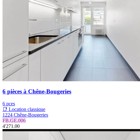
6 pièces à Chêne-Bougeries
6 pces
📑 Location classique
1224 Chêne-Bougeries
FB.GE.006
4'271.00