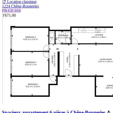
📑 Location classique
1224 Chêne-Bougeries
FB.GE.010
3'671.00
Spacieux appartement 6 pièces à Chêne-Bougeries
⚠