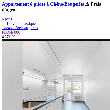
Appartement 6 pièces à Chêne-Bougeries
⚠ Frais
d'agence
6 pces
📑 Location classique
1224 Chêne-Bougeries
FB.GE.006
4'271.00