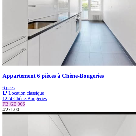
Appartement 6 pièces à Chêne-Bougeries
6 pces
📑 Location classique
1224 Chêne-Bougeries
FB.GE.006
4'271.00