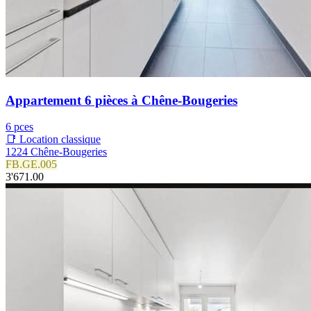
Appartement 6 pièces à Chêne-Bougeries
6 pces
📑 Location classique
1224 Chêne-Bougeries
FB.GE.005
3'671.00