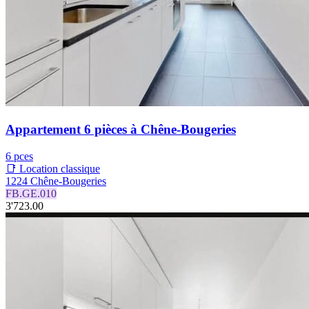
Appartement 6 pièces à Chêne-Bougeries
6 pces
📑 Location classique
1224 Chêne-Bougeries
FB.GE.010
3'723.00