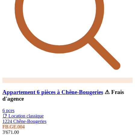
Appartement 6 pièces à Chêne-Bougeries
⚠ Frais
d'agence
6 pces
📑 Location classique
1224 Chêne-Bougeries
FB.GE.004
3'671.00