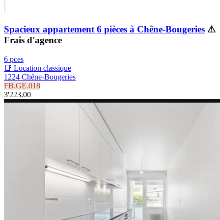
Spacieux appartement 6 pièces à Chêne-Bougeries
⚠
Frais d'agence
6 pces
📑 Location classique
1224 Chêne-Bougeries
FB.GE.018
3'223.00