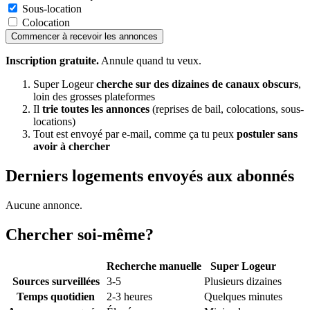
Sous-location
Colocation
Commencer à recevoir les annonces
Inscription gratuite.
Annule quand tu veux.
Super Logeur
cherche sur des dizaines de canaux obscurs
,
loin des grosses plateformes
Il
trie toutes les annonces
(reprises de bail, colocations, sous-
locations)
Tout est envoyé par e-mail, comme ça tu peux
postuler sans
avoir à chercher
Derniers logements envoyés aux abonnés
Aucune annonce.
Chercher soi-même?
Recherche manuelle
Super Logeur
Sources surveillées
3-5
Plusieurs dizaines
Temps quotidien
2-3 heures
Quelques minutes