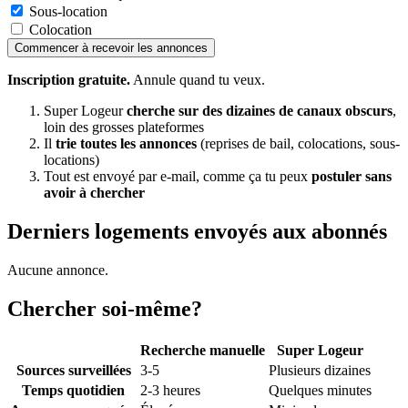
Sous-location
Colocation
Commencer à recevoir les annonces
Inscription gratuite.
Annule quand tu veux.
Super Logeur
cherche sur des dizaines de canaux obscurs
,
loin des grosses plateformes
Il
trie toutes les annonces
(reprises de bail, colocations, sous-
locations)
Tout est envoyé par e-mail, comme ça tu peux
postuler sans
avoir à chercher
Derniers logements envoyés aux abonnés
Aucune annonce.
Chercher soi-même?
Recherche manuelle
Super Logeur
Sources surveillées
3-5
Plusieurs dizaines
Temps quotidien
2-3 heures
Quelques minutes