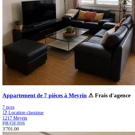
Appartement de 7 pièces à Meyrin
⚠ Frais d'agence
7 pces
📑 Location classique
1217 Meyrin
FB.GE.016
3'701.00