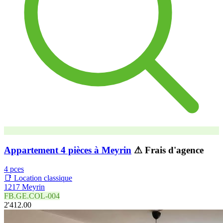
Appartement 4 pièces à Meyrin
⚠ Frais d'agence
4 pces
📑 Location classique
1217 Meyrin
FB.GE.COL-004
2'412.00