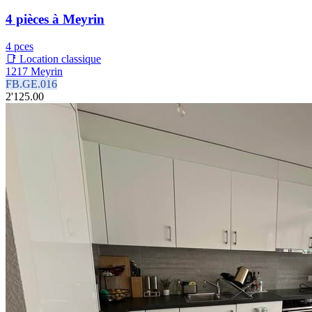
4 pièces à Meyrin
4 pces
📑 Location classique
1217 Meyrin
FB.GE.016
2'125.00