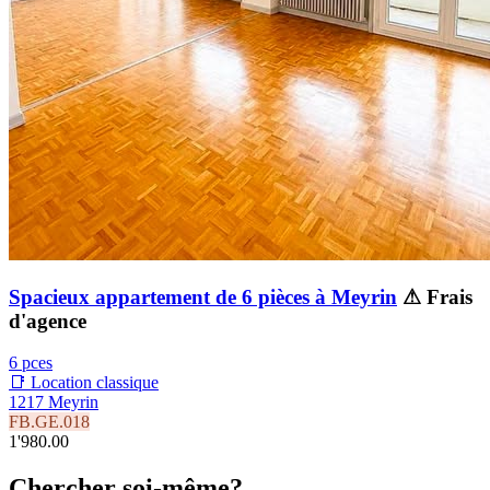
Spacieux appartement de 6 pièces à Meyrin
⚠ Frais
d'agence
6 pces
📑 Location classique
1217 Meyrin
FB.GE.018
1'980.00
Chercher soi-même?