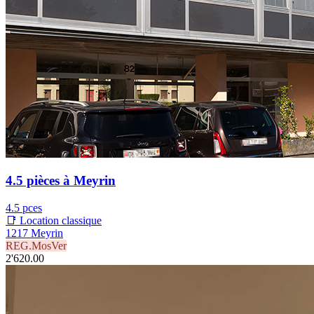
4.5 pièces à Meyrin
4.5 pces
📑 Location classique
1217 Meyrin
REG.MosVer
2'620.00