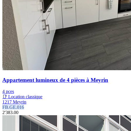
Appartement lumineux de 4 pièces à Meyrin
4 pces
📑 Location classique
1217 Meyrin
FB.GE.016
2'383.00