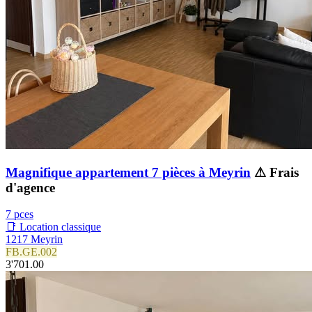
Magnifique appartement 7 pièces à Meyrin
⚠ Frais
d'agence
7 pces
📑 Location classique
1217 Meyrin
FB.GE.002
3'701.00