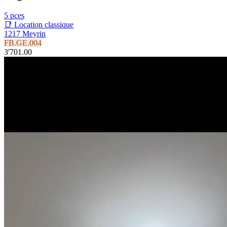
5 pces
📑 Location classique
1217 Meyrin
FB.GE.004
3'701.00