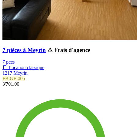
7 pièces à Meyrin
⚠ Frais d'agence
7 pces
📑 Location classique
1217 Meyrin
FB.GE.005
3'701.00