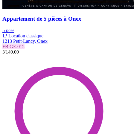
Appartement de 5 pièces à Onex
5 pces
📑 Location classique
1213 Petit-Lancy, Onex
FB.GE.015
3'140.00