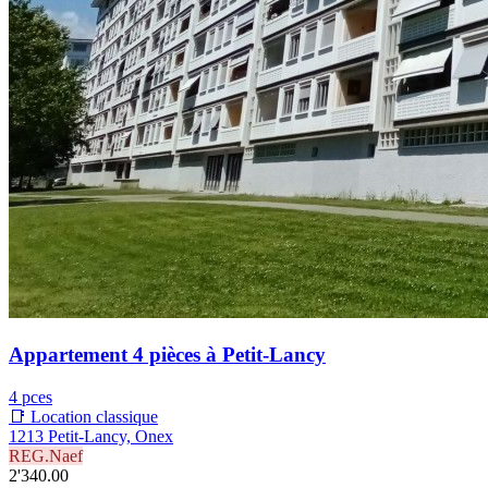
Appartement 4 pièces à Petit-Lancy
4 pces
📑 Location classique
1213 Petit-Lancy, Onex
REG.Naef
2'340.00