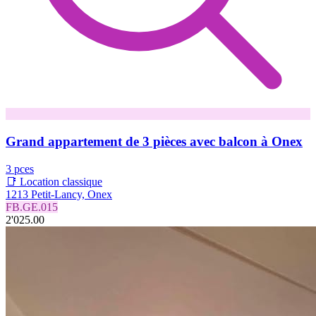
Grand appartement de 3 pièces avec balcon à Onex
3 pces
📑 Location classique
1213 Petit-Lancy, Onex
FB.GE.015
2'025.00