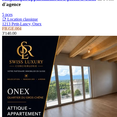
d'agence
5 pces
📑 Location classique
1213 Petit-Lancy, Onex
FB.GE.004
3'140.00