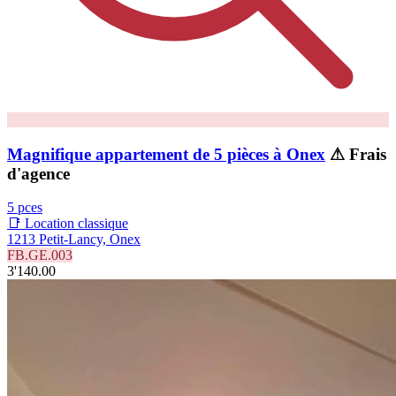
Magnifique appartement de 5 pièces à Onex
⚠ Frais
d'agence
5 pces
📑 Location classique
1213 Petit-Lancy, Onex
FB.GE.003
3'140.00