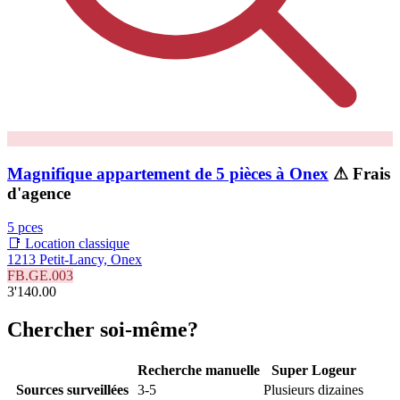
Magnifique appartement de 5 pièces à Onex
⚠ Frais
d'agence
5 pces
📑 Location classique
1213 Petit-Lancy, Onex
FB.GE.003
3'140.00
Chercher soi-même?
Recherche manuelle
Super Logeur
Sources surveillées
3-5
Plusieurs dizaines