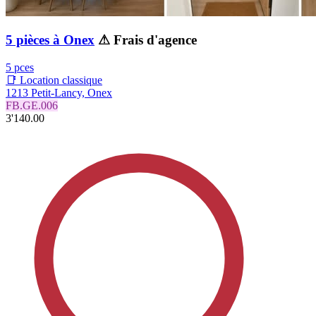
5 pièces à Onex
⚠ Frais d'agence
5 pces
📑 Location classique
1213 Petit-Lancy, Onex
FB.GE.006
3'140.00