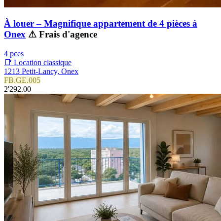
À louer – Magnifique appartement de 4 pièces à
Onex
⚠ Frais d'agence
4 pces
📑 Location classique
1213 Petit-Lancy, Onex
FB.GE.005
2'292.00