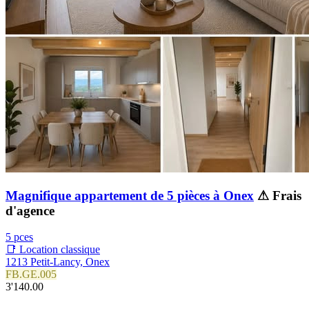
Magnifique appartement de 5 pièces à Onex
⚠ Frais
d'agence
5 pces
📑 Location classique
1213 Petit-Lancy, Onex
FB.GE.005
3'140.00