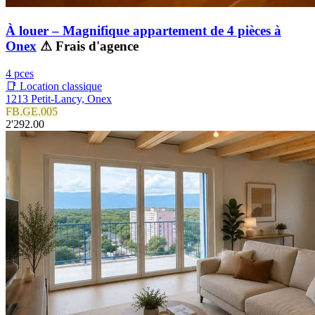
À louer – Magnifique appartement de 4 pièces à
Onex
⚠ Frais d'agence
4 pces
📑 Location classique
1213 Petit-Lancy, Onex
FB.GE.005
2'292.00