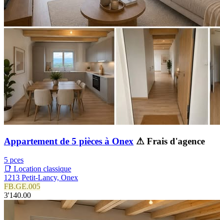
Appartement de 5 pièces à Onex
⚠ Frais d'agence
5 pces
📑 Location classique
1213 Petit-Lancy, Onex
FB.GE.005
3'140.00