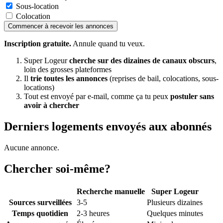
Sous-location
Colocation
Commencer à recevoir les annonces
Inscription gratuite.
Annule quand tu veux.
Super Logeur
cherche sur des dizaines de canaux obscurs
,
loin des grosses plateformes
Il
trie toutes les annonces
(reprises de bail, colocations, sous-
locations)
Tout est envoyé par e-mail, comme ça tu peux
postuler sans
avoir à chercher
Derniers logements envoyés aux abonnés
Aucune annonce.
Chercher soi-même?
Recherche manuelle
Super Logeur
Sources surveillées
3-5
Plusieurs dizaines
Temps quotidien
2-3 heures
Quelques minutes