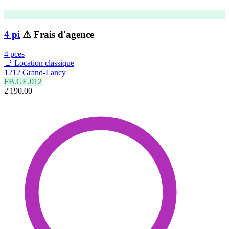
4 pi
⚠ Frais d'agence
4 pces
📑 Location classique
1212 Grand-Lancy
FB.GE.012
2'190.00