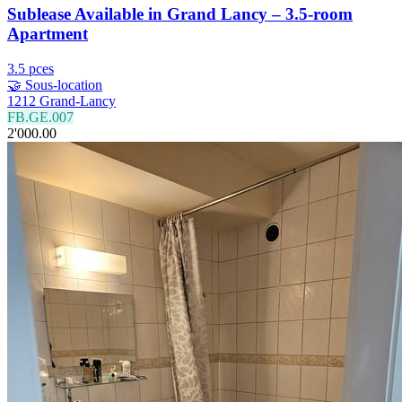
Sublease Available in Grand Lancy – 3.5-room
Apartment
3.5 pces
🤝 Sous-location
1212 Grand-Lancy
FB.GE.007
2'000.00