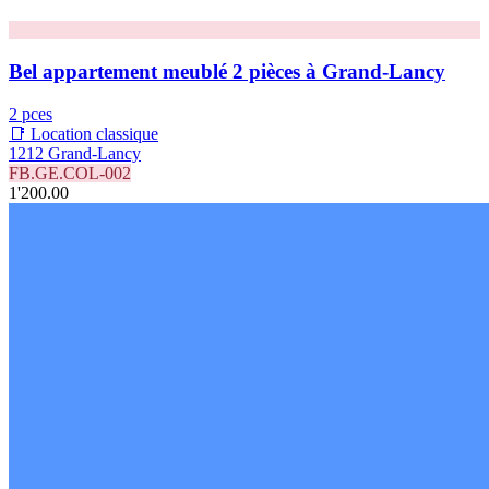
Bel appartement meublé 2 pièces à Grand-Lancy
2 pces
📑 Location classique
1212 Grand-Lancy
FB.GE.COL-002
1'200.00