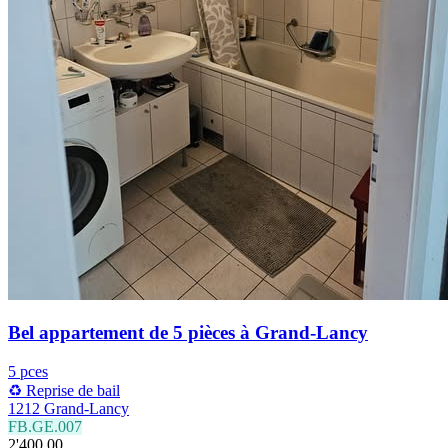
Bel appartement de 5 pièces à Grand-Lancy
5 pces
♻️ Reprise de bail
1212 Grand-Lancy
FB.GE.007
2'400.00