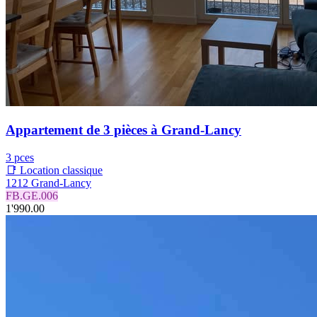
Appartement de 3 pièces à Grand-Lancy
3 pces
📑 Location classique
1212 Grand-Lancy
FB.GE.006
1'990.00