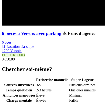
6 pièces à Versoix avec parking
⚠ Frais d'agence
6 pces
📑 Location classique
1290 Versoix
FB.CHRO.003
3'650.00
Chercher soi-même?
Recherche manuelle
Super Logeur
Sources surveillées
3-5
Plusieurs dizaines
Temps quotidien
2-3 heures
Quelques minutes
Annonces manquées
Élevé
Minimal
Charge mentale
Élevée
Faible