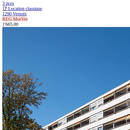
3 pces
📑 Location classique
1290 Versoix
REG.MosVer
1'665.00