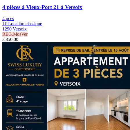
4 pièces à Vieux-Port 21 à Versoix
4 pces
📑 Location classique
1290 Versoix
REG.MosVer
3'850.00