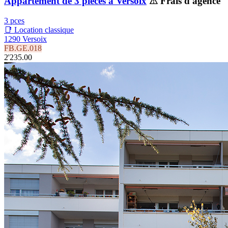
Appartement de 3 pièces à Versoix
⚠ Frais d'agence
3 pces
📑 Location classique
1290 Versoix
FB.GE.018
2'235.00