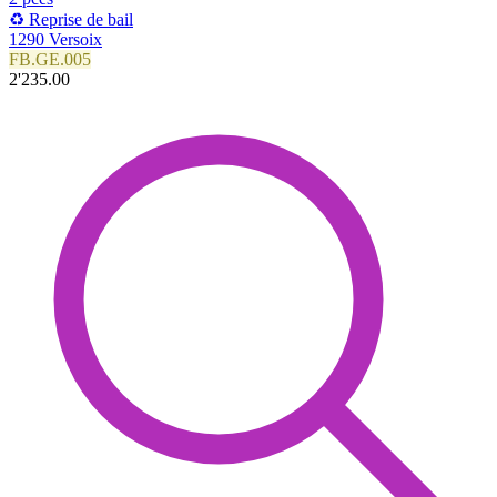
♻️ Reprise de bail
1290 Versoix
FB.GE.005
2'235.00