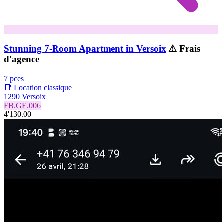
Stunning 7-Room Apartment in Versoix
⚠ Frais
d'agence
7 pces
📑 Location classique
1290 Versoix
FB.GE.006
4'130.00