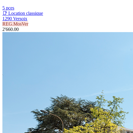
5 pces
📑 Location classique
1290 Versoix
REG.MosVer
2'660.00