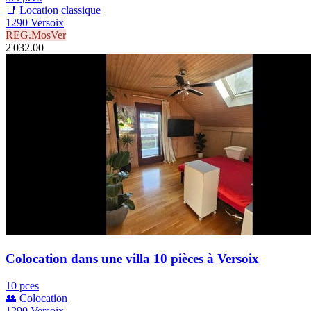
📑 Location classique
1290 Versoix
REG.MosVer
2'032.00
Colocation dans une villa 10 pièces à Versoix
10 pces
👥 Colocation
1290 Versoix