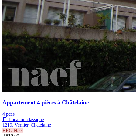
Appartement 4 pièces à Châtelaine
4 pces
📑 Location classique
1219, Vernier, Chatelaine
REG.Naef
2'810.00