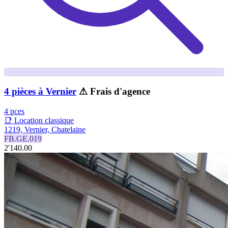
4 pièces à Vernier
⚠ Frais d'agence
4 pces
📑 Location classique
1219, Vernier, Chatelaine
FB.GE.019
2'140.00