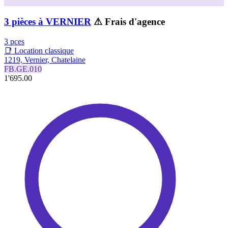
3 pièces à VERNIER
⚠ Frais d'agence
3 pces
📑 Location classique
1219, Vernier, Chatelaine
FB.GE.010
1'695.00