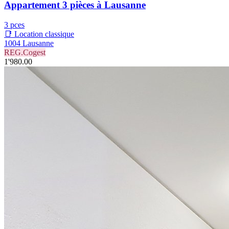
Appartement 3 pièces à Lausanne
3 pces
📑 Location classique
1004 Lausanne
REG.Cogest
1'980.00