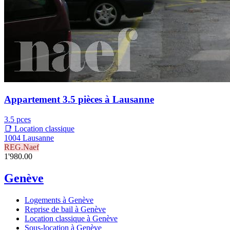
Appartement 3.5 pièces à Lausanne
3.5 pces
📑 Location classique
1004 Lausanne
REG.Naef
1'980.00
Genève
Logements à Genève
Reprise de bail à Genève
Location classique à Genève
Sous-location à Genève