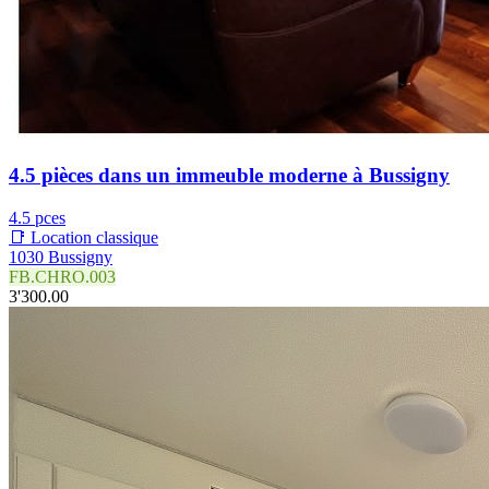
4.5 pièces dans un immeuble moderne à Bussigny
4.5 pces
📑 Location classique
1030 Bussigny
FB.CHRO.003
3'300.00