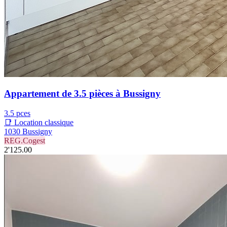
Appartement de 3.5 pièces à Bussigny
3.5 pces
📑 Location classique
1030 Bussigny
REG.Cogest
2'125.00