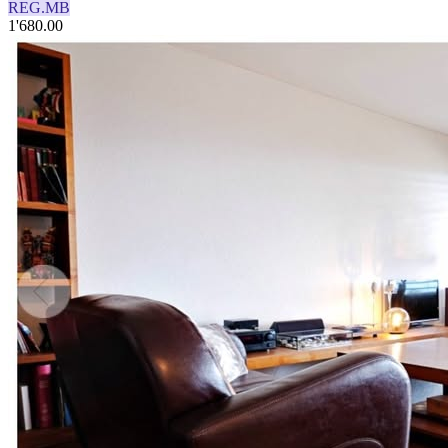
REG.MB
1'680.00