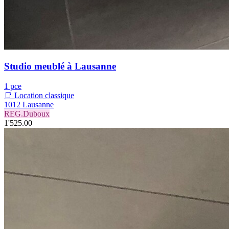
Studio meublé à Lausanne
1 pce
📑 Location classique
1012 Lausanne
REG.Duboux
1'525.00