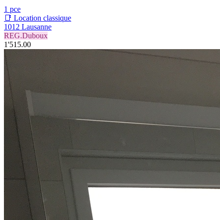
1 pce
📑 Location classique
1012 Lausanne
REG.Duboux
1'515.00