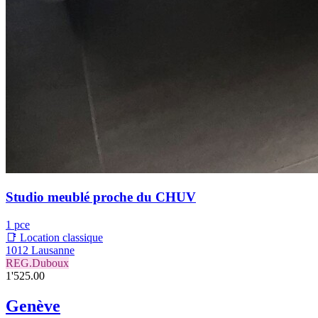
Studio meublé proche du CHUV
1 pce
📑 Location classique
1012 Lausanne
REG.Duboux
1'525.00
Genève