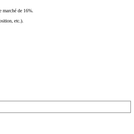
le marché de 16%
.
ition, etc.).