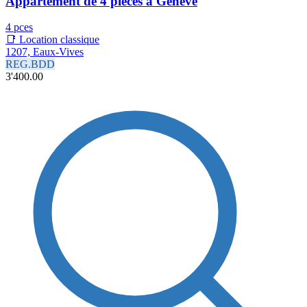
Appartement de 4 pièces à Genève
4 pces
📑 Location classique
1207, Eaux-Vives
REG.BDD
3'400.00