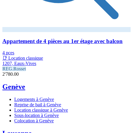
Appartement de 4 pièces au 1er étage avec balcon
4 pces
📑 Location classique
1207, Eaux-Vives
REG.Rosset
2'780.00
Genève
Logements à Genève
Reprise de bail à Genève
Location classique à Genève
Sous-location à Genève
Colocation à Genève