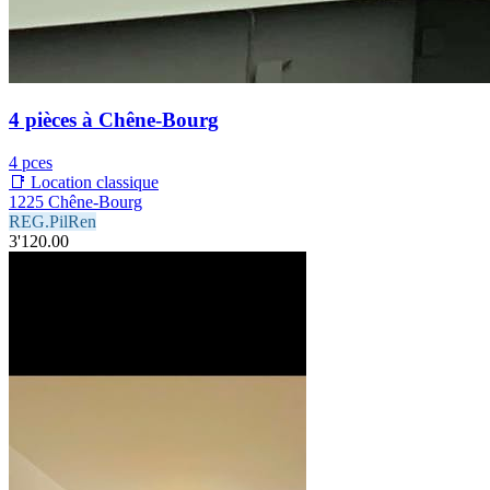
4 pièces à Chêne-Bourg
4 pces
📑 Location classique
1225 Chêne-Bourg
REG.PilRen
3'120.00