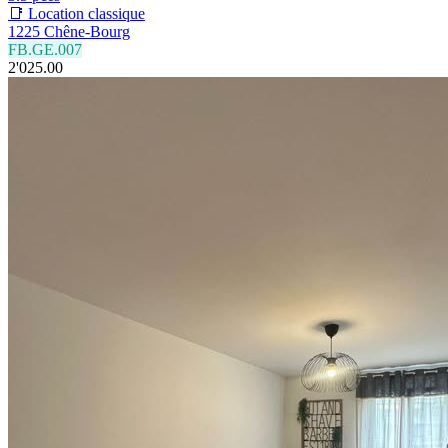
📑 Location classique
1225 Chêne-Bourg
FB.GE.007
2'025.00