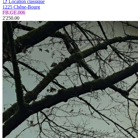
📑 Location classique
1225 Chêne-Bourg
FB.GE.006
2'250.00