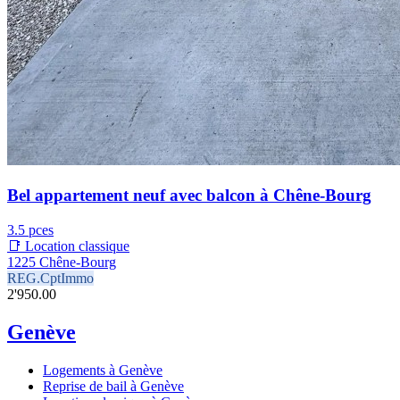
Bel appartement neuf avec balcon à Chêne-Bourg
3.5 pces
📑 Location classique
1225 Chêne-Bourg
REG.CptImmo
2'950.00
Genève
Logements à Genève
Reprise de bail à Genève