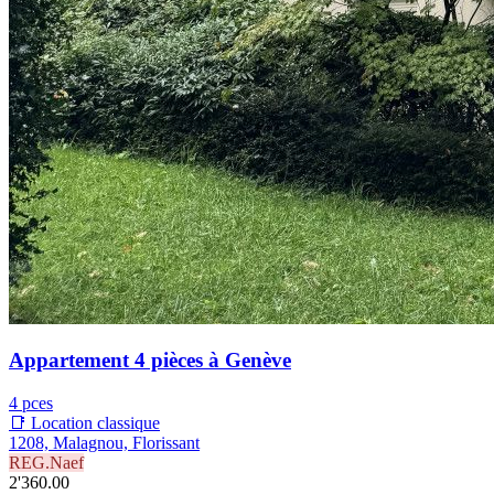
Appartement 4 pièces à Genève
4 pces
📑 Location classique
1208, Malagnou, Florissant
REG.Naef
2'360.00