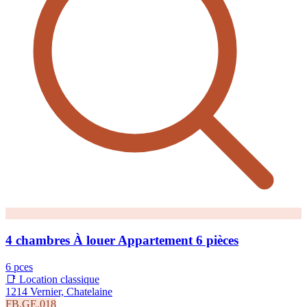
4 chambres À louer Appartement 6 pièces
6 pces
📑 Location classique
1214 Vernier, Chatelaine
FB.GE.018