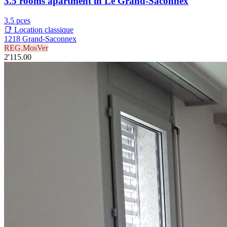
3.5 rooms apartment in Le Grand-Saconnex
3.5 pces
📑 Location classique
1218 Grand-Saconnex
REG.MosVer
2'115.00