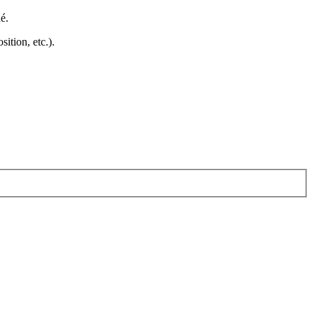
hé
.
ition, etc.).