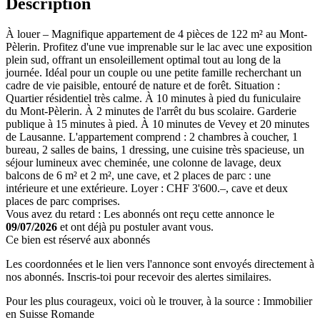
Description
À louer – Magnifique appartement de 4 pièces de 122 m² au Mont-
Pèlerin. Profitez d'une vue imprenable sur le lac avec une exposition
plein sud, offrant un ensoleillement optimal tout au long de la
journée. Idéal pour un couple ou une petite famille recherchant un
cadre de vie paisible, entouré de nature et de forêt. Situation :
Quartier résidentiel très calme. À 10 minutes à pied du funiculaire
du Mont-Pèlerin. À 2 minutes de l'arrêt du bus scolaire. Garderie
publique à 15 minutes à pied. À 10 minutes de Vevey et 20 minutes
de Lausanne. L'appartement comprend : 2 chambres à coucher, 1
bureau, 2 salles de bains, 1 dressing, une cuisine très spacieuse, un
séjour lumineux avec cheminée, une colonne de lavage, deux
balcons de 6 m² et 2 m², une cave, et 2 places de parc : une
intérieure et une extérieure. Loyer : CHF 3'600.–, cave et deux
places de parc comprises.
Vous avez du retard : Les abonnés ont reçu cette annonce le
09/07/2026
et ont déjà pu postuler avant vous.
Ce bien est réservé aux abonnés
Les coordonnées et le lien vers l'annonce sont envoyés directement à
nos abonnés. Inscris-toi pour recevoir des alertes similaires.
Pour les plus courageux, voici où le trouver, à la source : Immobilier
en Suisse Romande