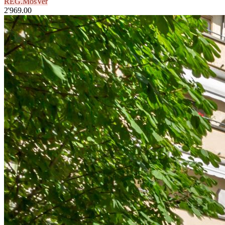
REG.MosVer
2'969.00