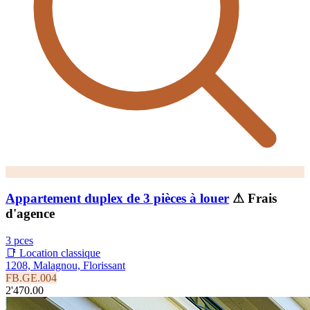
Appartement duplex de 3 pièces à louer
⚠ Frais
d'agence
3 pces
📑 Location classique
1208, Malagnou, Florissant
FB.GE.004
2'470.00