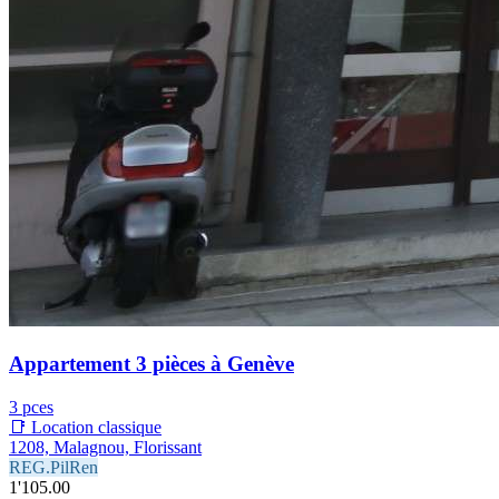
Appartement 3 pièces à Genève
3 pces
📑 Location classique
1208, Malagnou, Florissant
REG.PilRen
1'105.00