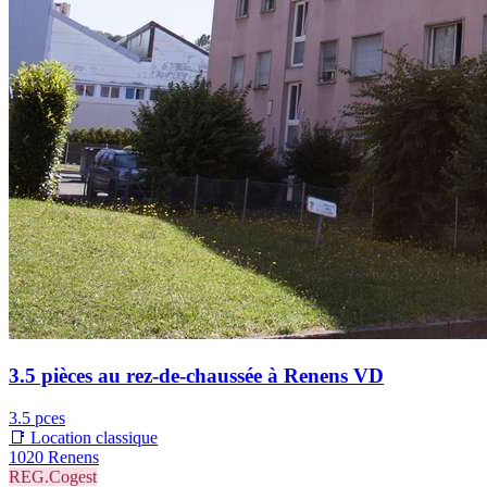
3.5 pièces au rez-de-chaussée à Renens VD
3.5 pces
📑 Location classique
1020 Renens
REG.Cogest