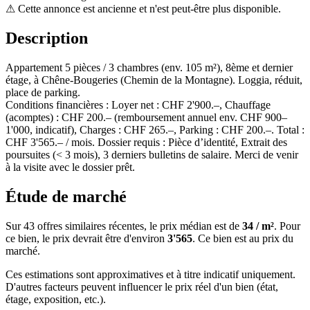
⚠
Cette annonce est ancienne et n'est peut-être plus disponible.
Description
Appartement 5 pièces / 3 chambres (env. 105 m²), 8ème et dernier
étage, à Chêne-Bougeries (Chemin de la Montagne). Loggia, réduit,
place de parking.
Conditions financières : Loyer net : CHF 2'900.–, Chauffage
(acomptes) : CHF 200.– (remboursement annuel env. CHF 900–
1'000, indicatif), Charges : CHF 265.–, Parking : CHF 200.–. Total :
CHF 3'565.– / mois. Dossier requis : Pièce d’identité, Extrait des
poursuites (< 3 mois), 3 derniers bulletins de salaire. Merci de venir
à la visite avec le dossier prêt.
Étude de marché
Sur 43 offres similaires récentes, le prix médian est de
34 / m²
. Pour
ce bien, le prix devrait être d'environ
3'565
. Ce bien est
au prix du
marché
.
Ces estimations sont approximatives et à titre indicatif uniquement.
D'autres facteurs peuvent influencer le prix réel d'un bien (état,
étage, exposition, etc.).