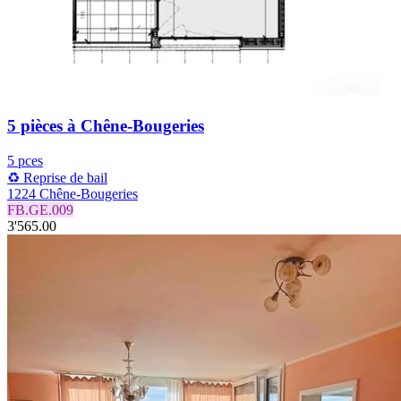
5 pièces à Chêne-Bougeries
5 pces
♻️ Reprise de bail
1224 Chêne-Bougeries
FB.GE.009
3'565.00