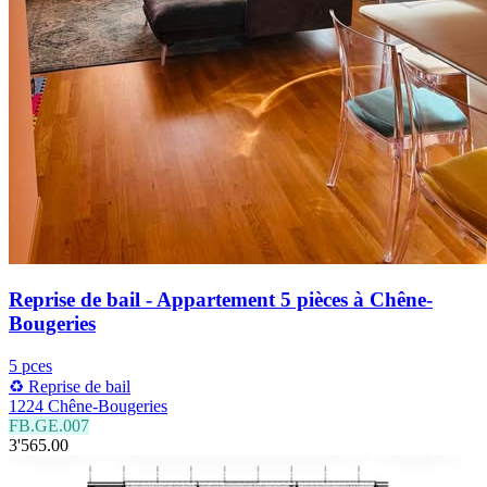
Reprise de bail - Appartement 5 pièces à Chêne-
Bougeries
5 pces
♻️ Reprise de bail
1224 Chêne-Bougeries
FB.GE.007
3'565.00