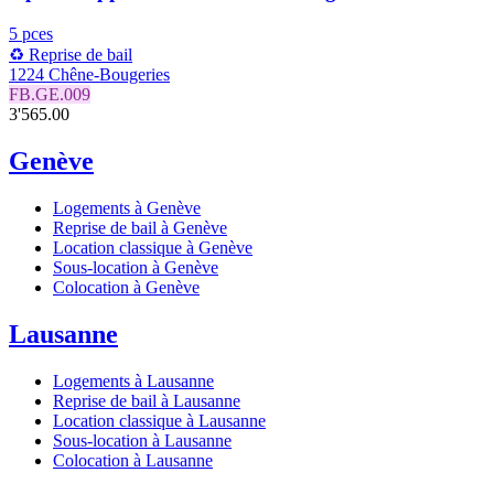
5 pces
♻️ Reprise de bail
1224 Chêne-Bougeries
FB.GE.009
3'565.00
Genève
Logements à Genève
Reprise de bail à Genève
Location classique à Genève
Sous-location à Genève
Colocation à Genève
Lausanne
Logements à Lausanne
Reprise de bail à Lausanne
Location classique à Lausanne
Sous-location à Lausanne
Colocation à Lausanne