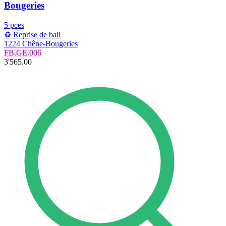
Bougeries
5 pces
♻️ Reprise de bail
1224 Chêne-Bougeries
FB.GE.006
3'565.00