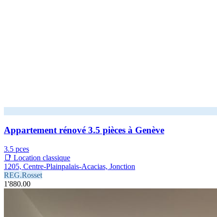
Appartement rénové 3.5 pièces à Genève
3.5 pces
📑 Location classique
1205, Centre-Plainpalais-Acacias, Jonction
REG.Rosset
1'880.00