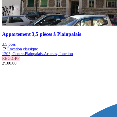
Appartement 3,5 pièces à Plainpalais
3.5 pces
📑 Location classique
1205, Centre-Plainpalais-Acacias, Jonction
REG.GPF
2'100.00