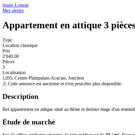
Super Logeur
Mes alertes
Appartement en attique 3 pièces
Type
Location classique
Prix
2'040.00
Pièces
3
Localisation
1205, Centre-Plainpalais-Acacias, Jonction
⚠
Cette annonce est ancienne et n'est peut-être plus disponible.
Description
Bel appartement en attique situé au 8ème et dernier étage d'un immeubl
Étude de marché
Sur 31 offres similaires récentes, le prix médian est de
33 / m²
. Pour c