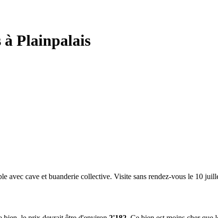
 à Plainpalais
e avec cave et buanderie collective. Visite sans rendez-vous le 10 juill
e bien, le prix devrait être d'environ
2'182
. Ce bien est
moins cher que 