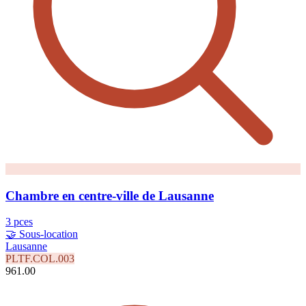
Chambre en centre-ville de Lausanne
3 pces
🤝 Sous-location
Lausanne
PLTF.COL.003
961.00