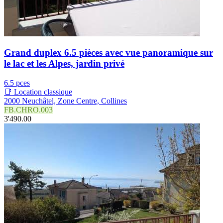
Grand duplex 6.5 pièces avec vue panoramique sur
le lac et les Alpes, jardin privé
6.5 pces
📑 Location classique
2000 Neuchâtel, Zone Centre, Collines
FB.CHRO.003
3'490.00