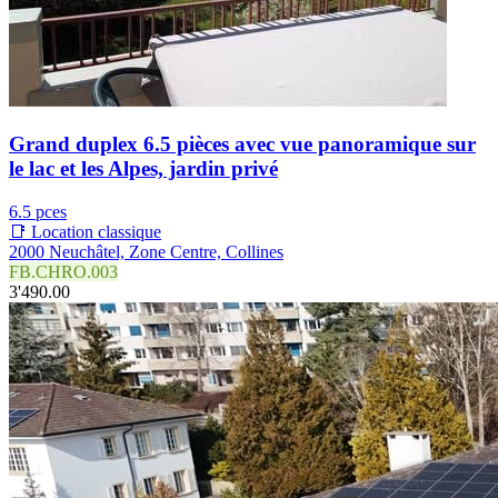
Grand duplex 6.5 pièces avec vue panoramique sur
le lac et les Alpes, jardin privé
6.5 pces
📑 Location classique
2000 Neuchâtel, Zone Centre, Collines
FB.CHRO.003
3'490.00