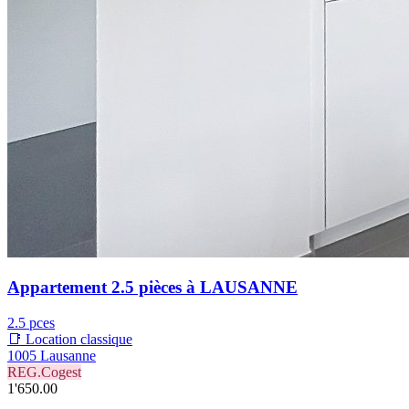
Appartement 2.5 pièces à LAUSANNE
2.5 pces
📑 Location classique
1005 Lausanne
REG.Cogest
1'650.00