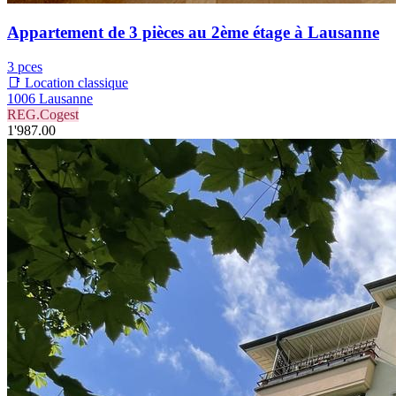
Appartement de 3 pièces au 2ème étage à Lausanne
3 pces
📑 Location classique
1006 Lausanne
REG.Cogest
1'987.00