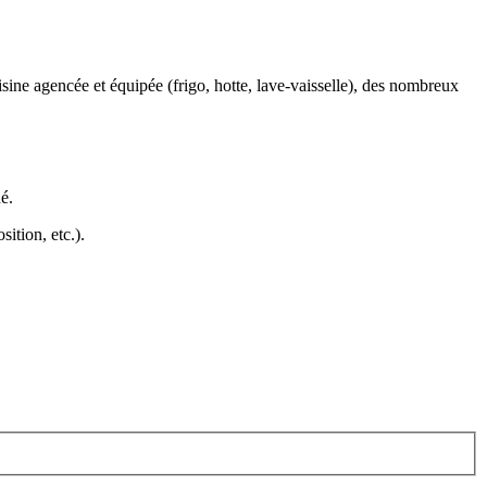
ine agencée et équipée (frigo, hotte, lave-vaisselle), des nombreux
hé
.
ition, etc.).