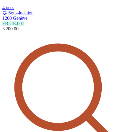
4 pces
🤝 Sous-location
1200 Genève
FB.GE.007
3'200.00