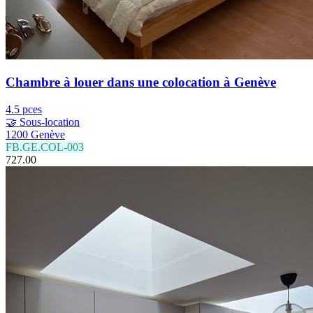
Chambre à louer dans une colocation à Genève
4.5 pces
🤝 Sous-location
1200 Genève
FB.GE.COL-003
727.00