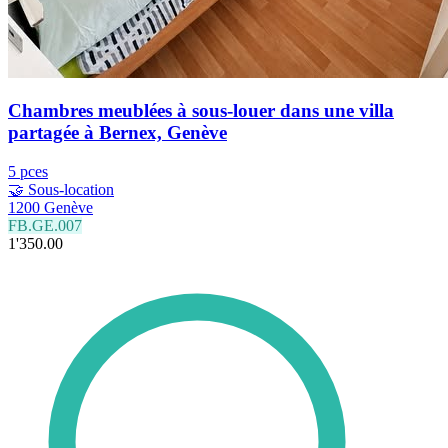
Chambres meublées à sous-louer dans une villa
partagée à Bernex, Genève
5 pces
🤝 Sous-location
1200 Genève
FB.GE.007
1'350.00