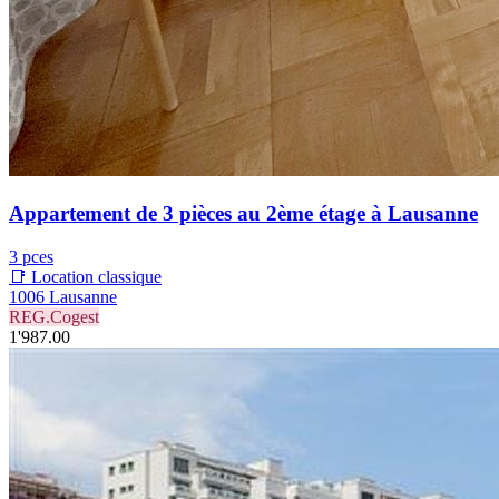
Appartement de 3 pièces au 2ème étage à Lausanne
3 pces
📑 Location classique
1006 Lausanne
REG.Cogest
1'987.00