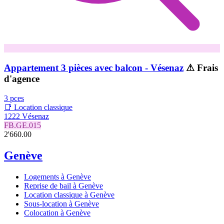
Appartement 3 pièces avec balcon - Vésenaz
⚠ Frais
d'agence
3 pces
📑 Location classique
1222 Vésenaz
FB.GE.015
2'660.00
Genève
Logements à Genève
Reprise de bail à Genève
Location classique à Genève
Sous-location à Genève
Colocation à Genève