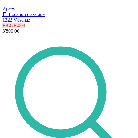
2 pces
📑 Location classique
1222 Vésenaz
FB.GE.003
3'800.00