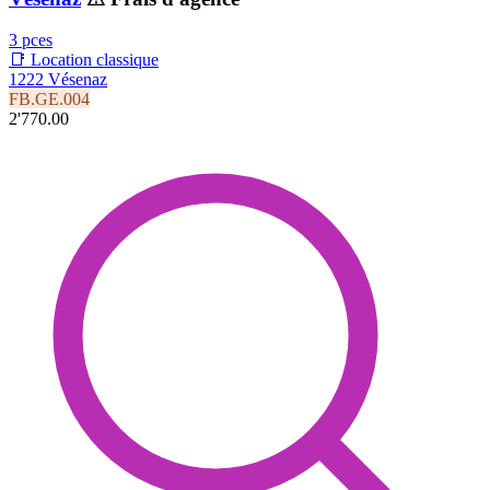
3 pces
📑 Location classique
1222 Vésenaz
FB.GE.004
2'770.00